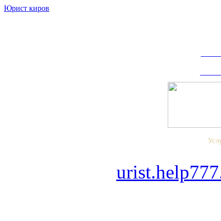
Юрист киров
Зака
Запи
Усл
urist.help77